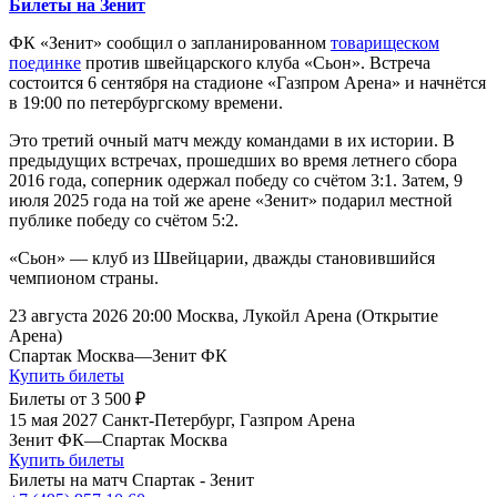
Билеты на Зенит
ФК «Зенит» сообщил о запланированном
товарищеском
поединке
против швейцарского клуба «Сьон». Встреча
состоится 6 сентября на стадионе «Газпром Арена» и начнётся
в 19:00 по петербургскому времени.
Это третий очный матч между командами в их истории. В
предыдущих встречах, прошедших во время летнего сбора
2016 года, соперник одержал победу со счётом 3:1. Затем, 9
июля 2025 года на той же арене «Зенит» подарил местной
публике победу со счётом 5:2.
«Сьон» — клуб из Швейцарии, дважды становившийся
чемпионом страны.
23 августа 2026 20:00
Москва, Лукойл Арена (Открытие
Арена)
Спартак Москва
—
Зенит ФК
Купить билеты
Билеты от
3 500 ₽
15 мая 2027
Санкт-Петербург, Газпром Арена
Зенит ФК
—
Спартак Москва
Купить билеты
Билеты на матч Спартак - Зенит