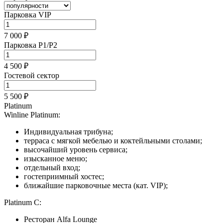
Парковка VIP
7 000 ₽
Парковка P1/P2
4 500 ₽
Гостевой сектор
5 500 ₽
Platinum
Winline Platinum:
Индивидуальная трибуна;
терраса с мягкой мебелью и коктейльными столами;
высочайший уровень сервиса;
изысканное меню;
отдельный вход;
гостеприимный хостес;
ближайшие парковочные места (кат. VIP);
Platinum C:
Ресторан Alfa Lounge